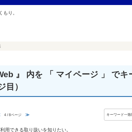
果
b 』 内を 「 マイページ 」 でキ
ジ目）
≪
≫
4 / 8ページ
が利用できる取り扱いを知りたい。