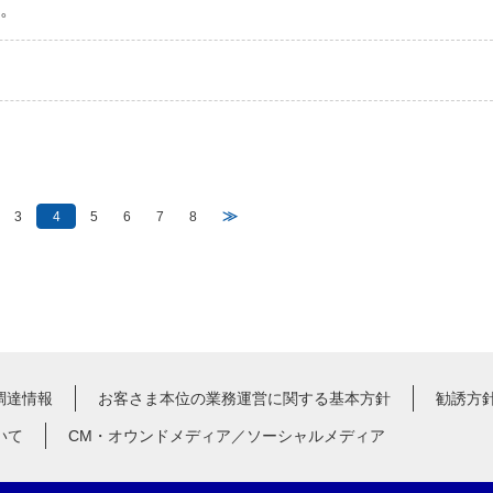
い。
≫
3
4
5
6
7
8
調達情報
お客さま本位の業務運営に関する基本方針
勧誘方
いて
CM・オウンドメディア／ソーシャルメディア