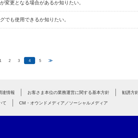
率が変更となる場合があるか知りたい。
ングでも使用できるか知りたい。
≫
1
2
3
4
5
調達情報
お客さま本位の業務運営に関する基本方針
勧誘方
いて
CM・オウンドメディア／ソーシャルメディア