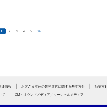
≫
1
2
3
4
5
調達情報
お客さま本位の業務運営に関する基本方針
勧誘方
いて
CM・オウンドメディア／ソーシャルメディア