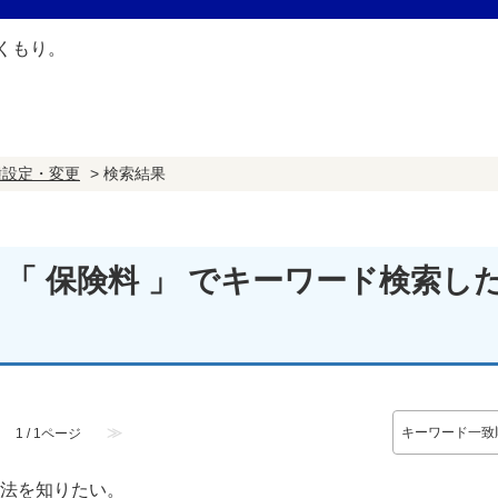
種設定・変更
>
検索結果
を 「 保険料 」 でキーワード検索し
≫
1 / 1ページ
方法を知りたい。