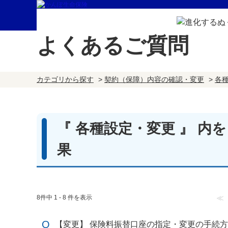
よくあるご質問
カテゴリから探す
>
契約（保障）内容の確認・変更
>
各
『 各種設定・変更 』 内
果
8件中 1 - 8 件を表示
≪
【変更】 保険料振替口座の指定・変更の手続