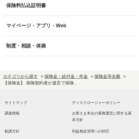
保険料払込証明書
マイページ・アプリ・Web
制度・相談・体操
カテゴリから探す
>
保険金・給付金・年金
>
保険金等全般
>
【保険金】 保険契約者が遺言で保険...
サイトマップ
ディスクロージャーポリシー
調達情報
お客さま本位の業務運営に関する基
本方針
勧誘方針
利益相反管理への対応