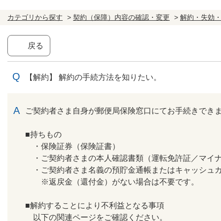
カテゴリから探す
>
契約（保障）内容の確認・変更
>
解約・失効
戻る
【解約】 解約の手続方法を知りたい。
回答
ご契約者さま自身が郵便局保険窓口にてお手続きでき
■持ちもの
・保険証券（保険証書）
・ご契約者さまの本人確認書類（運転免許証／マイナ
・ご契約者さま名義の預貯金通帳またはキャッシュ
※返戻金（還付金）がない場合は不要です。
■解約することにより不利益となる事項
以下の関連ページをご確認ください。