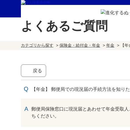
よくあるご質問
カテゴリから探す
>
保険金・給付金・年金
>
年金
>
【年
戻る
【年金】 郵便局での現況届の手続方法を知り
回答
郵便局保険窓口に現況届とあわせて年金受取人
ちください。