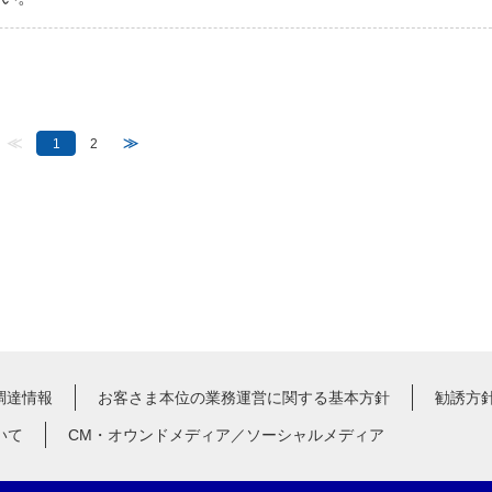
≪
≫
1
2
調達情報
お客さま本位の業務運営に関する基本方針
勧誘方
いて
CM・オウンドメディア／ソーシャルメディア