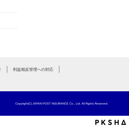
針
利益相反管理への対応
Copyright(C) JAPAN POST INSURANCE Co., Ltd. All Rights Reserved.