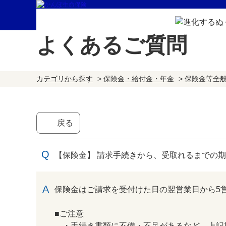
よくあるご質問
カテゴリから探す
>
保険金・給付金・年金
>
保険金等全
戻る
【保険金】 請求手続きから、受取れるまでの
回答
保険金はご請求を受付けた日の翌営業日から5
■ご注意
・手続き書類に不備・不足があるなど、上記