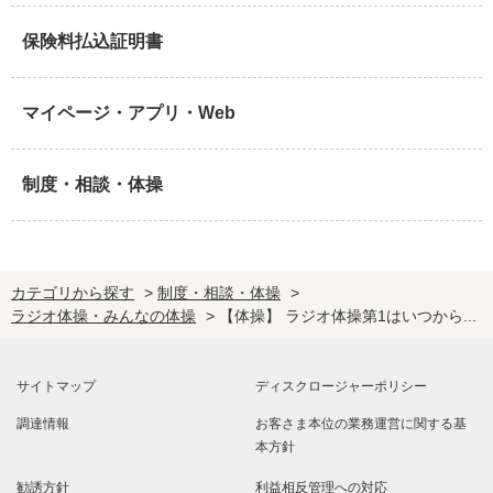
保険料払込証明書
マイページ・アプリ・Web
制度・相談・体操
カテゴリから探す
>
制度・相談・体操
>
ラジオ体操・みんなの体操
>
【体操】 ラジオ体操第1はいつから...
サイトマップ
ディスクロージャーポリシー
調達情報
お客さま本位の業務運営に関する基
本方針
勧誘方針
利益相反管理への対応