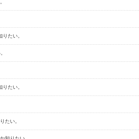
い。
知りたい。
い。
知りたい。
知りたい。
たか知りたい。