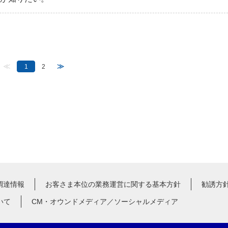
≪
≫
1
2
調達情報
お客さま本位の業務運営に関する基本方針
勧誘方
いて
CM・オウンドメディア／ソーシャルメディア