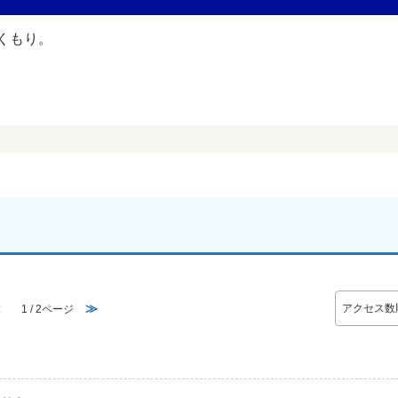
≪
≫
1 / 2ページ