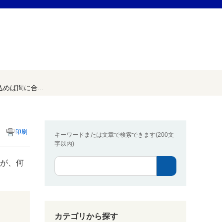
ば間に合...
印刷
キーワードまたは文章で検索できます(200文
字以内)
たが、何
カテゴリから探す