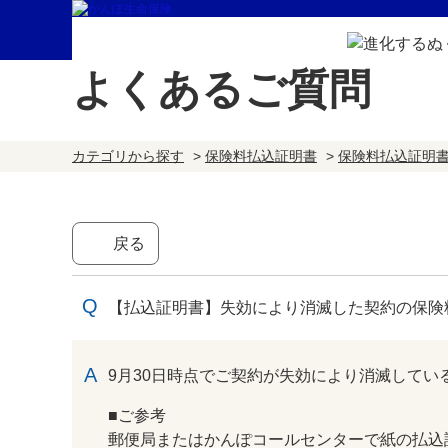
よくあるご質問
カテゴリから探す
>
保険料払込証明書
>
保険料払込証明
戻る
【払込証明書】失効により消滅した契約の保険
回答
9月30日時点でご契約が失効により消滅して
■ご参考
郵便局またはかんぽコールセンターで紙の払込