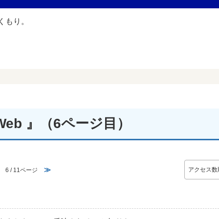
eb 』
（6ページ目）
≫
6 / 11ページ