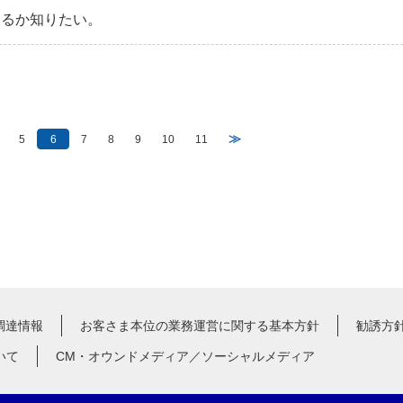
あるか知りたい。
≫
5
6
7
8
9
10
11
調達情報
お客さま本位の業務運営に関する基本方針
勧誘方
いて
CM・オウンドメディア／ソーシャルメディア