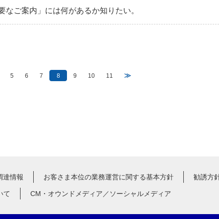
「重要なご案内」には何があるか知りたい。
≫
5
6
7
8
9
10
11
調達情報
お客さま本位の業務運営に関する基本方針
勧誘方
いて
CM・オウンドメディア／ソーシャルメディア