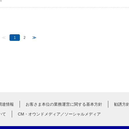
≪
≫
1
2
調達情報
お客さま本位の業務運営に関する基本方針
勧誘方
いて
CM・オウンドメディア／ソーシャルメディア